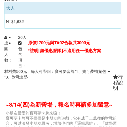
大人
NT$1,632
20人
原價1700元
與TA02合報共3000元
成
團
包
*註明⌈無優惠營隊⌋不適用任一優惠方案
人
含
數：
項
目：
材料費500元，每人可帶回：寶可夢套牌*1、寶可夢補充包
行
*3、對戰桌墊
程說
明
~8/14(四)為新營場，報名時再請多加留意~
小朋友最愛的寶可夢卡牌來囉！
寶可夢卡牌可不僅僅是小朋友的遊戲，它有成千上萬種的對戰組
合，可以激發小朋友思考，增加他們的「邏輯思維」、「數學運