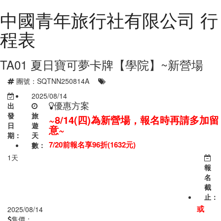
中國青年旅行社有限公司 行
程表
TA01 夏日寶可夢卡牌【學院】~新營場
團號：SQTNN250814A
2025/08/14
優惠方案
出
發
旅
~8/14(四)為新營場，報名時再請多加留
日
遊
意~
期：
天
7/20前報名享96折(1632元)
數：
1天
報
名
截
止：
或
2025/08/14
售價：