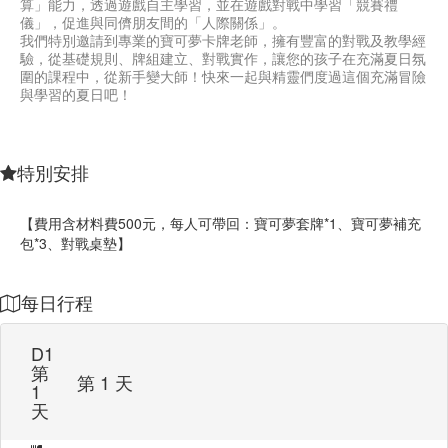
算」能力，透過遊戲自主學習，並在遊戲對戰中學習「競賽禮
儀」，促進與同儕朋友間的「人際關係」。
我們特別邀請到專業的寶可夢卡牌老師，擁有豐富的對戰及教學經
驗，從基礎規則、牌組建立、對戰實作，讓您的孩子在充滿夏日氛
圍的課程中，從新手變大師！快來一起與精靈們度過這個充滿冒險
與學習的夏日吧！
特別安排
【費用含材料費500元，每人可帶回：寶可夢套牌*1、寶可夢補充
包*3、對戰桌墊】
每日行程
D1
第
第 1 天
1
天