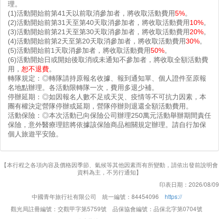
理。
(1)活動開始前第41天以前取消參加者，將收取活動費用
5%
。
(2)活動開始前第31天至第40天取消參加者，將收取活動費用
10%
。
(3)活動開始前第21天至第30天取消參加者，將收取活動費用
20%
。
(4)活動開始前第2天至第20天取消參加者，將收取活動費用
30%
。
(5)活動開始前1天取消參加者，將收取活動費用
50%
。
(6)活動開始日或開始後取消或未通知不參加者，將收取全額活動費
用，
恕不退費
。
轉隊規定：◎轉隊請持原報名收據、報到通知單、個人證件至原報
名地點辦理。各活動限轉隊一次，費用多退少補。
停辦延期：◎如因報名人數不足或天災、疫情等不可抗力因素，本
團有權決定營隊停辦或延期，營隊停辦則退還全額活動費用。
活動保險：◎本次活動已向保險公司辦理250萬元活動舉辦期間責任
保險，意外醫療理賠將依據該保險商品相關規定辦理。請自行加保
個人旅遊平安險。
【本行程之各項內容及價格因季節、氣候等其他因素而有所變動，請依出發前說明會
資料為主，不另行通知】
印表日期：2026/08/09
中國青年旅行社有限公司 統一編號：84454096
https://
觀光局註冊編號：交觀甲字第5759號 品保協會編號：品保北字第0704號