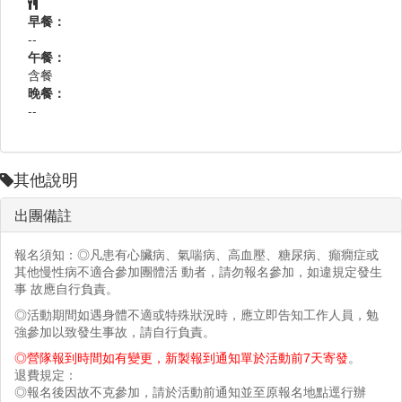
早餐：
--
午餐：
含餐
晚餐：
--
其他說明
出團備註
報名須知：◎凡患有心臟病、氣喘病、高血壓、糖尿病、癲癇症或
其他慢性病不適合參加團體活 動者，請勿報名參加，如違規定發生
事 故應自行負責。
◎活動期間如遇身體不適或特殊狀況時，應立即告知工作人員，勉
強參加以致發生事故，請自行負責。
◎營隊報到時間如有變更，新製報到通知單於活動
前7天
寄發
。
退費規定：
◎報名後因故不克參加，請於活動前通知並至原報名地點逕行辦