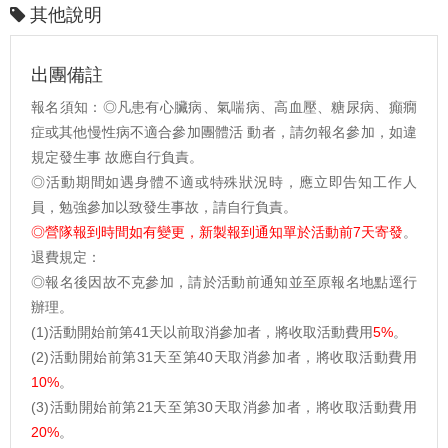
其他說明
出團備註
報名須知：◎凡患有心臟病、氣喘病、高血壓、糖尿病、癲癇
症或其他慢性病不適合參加團體活 動者，請勿報名參加，如違
規定發生事 故應自行負責。
◎活動期間如遇身體不適或特殊狀況時，應立即告知工作人
員，勉強參加以致發生事故，請自行負責。
◎營隊報到時間如有變更，新製報到通知單於活動
前7天
寄發
。
退費規定：
◎報名後因故不克參加，請於活動前通知並至原報名地點逕行
辦理。
(1)活動開始前第41天以前取消參加者，將收取活動費用
5%
。
(2)活動開始前第31天至第40天取消參加者，將收取活動費用
10%
。
(3)活動開始前第21天至第30天取消參加者，將收取活動費用
20%
。