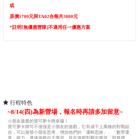
或
原價1700元
與TA02合報共3000元
*註明⌈無優惠營隊⌋不適用任一優惠方案
行程特色
~8/14(四)為新營場，報名時再請多加留意~
小朋友最愛的寶可夢卡牌來囉！
寶可夢卡牌可不僅僅是小朋友的遊戲，它有成千上萬種的對戰組
合，可以激發小朋友思考，增加他們的「邏輯思維」、「數學運
算」能力，透過遊戲自主學習，並在遊戲對戰中學習「競賽禮