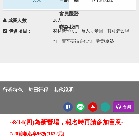
自組一團
NT$1,632
大人
會員服務
成團人數：
20人
聯絡我們
包含項目：
材料費500元，每人可帶回：寶可夢套牌
*1、寶可夢補充包*3、對戰桌墊
行程特色
每日行程
其他說明
優惠方案
洽詢
~8/14(四)為新營場，報名時再請多加留意~
7/20前報名享96折(1632元)