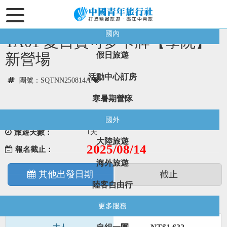
目前位置：
首頁
台灣
營隊活動
國內
TA01 夏日寶可夢卡牌【學院】~
新營場
假日旅遊
活動中心訂房
團號：SQTNN250814A
寒暑期營隊
2025/08/14
出發日期：
國外
旅遊天數：
1天
大陸旅遊
2025/08/14
報名截止：
海外旅遊
其他出發日期
截止
陸客自由行
售價：
更多服務