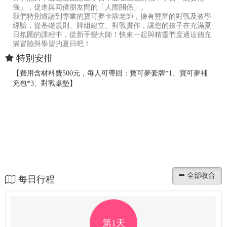
儀」，促進與同儕朋友間的「人際關係」。
我們特別邀請到專業的寶可夢卡牌老師，擁有豐富的對戰及教學
經驗，從基礎規則、牌組建立、對戰實作，讓您的孩子在充滿夏
日氛圍的課程中，從新手變大師！快來一起與精靈們度過這個充
滿冒險與學習的夏日吧！
特別安排
【費用含材料費500元，每人可帶回：寶可夢套牌*1、寶可夢補
充包*3、對戰桌墊】
每日行程
第1天