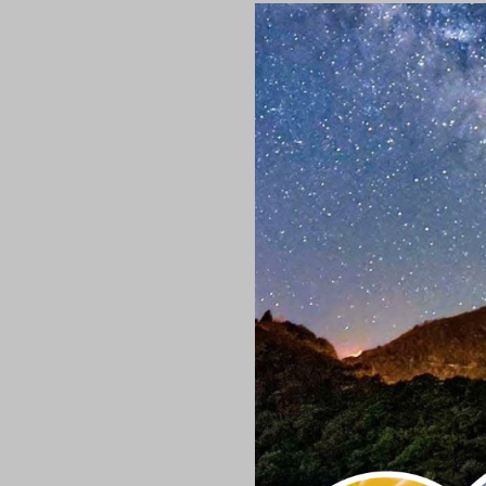
桃園北橫山、水、陸、人文觀光資源豐富，隨著戶外旅遊風潮漸興，北橫獨有的特色發展出多元主題旅遊型態，例如山岳健走、生態農遊、部落體驗、人文走讀、尋訪秘境、戶外旅拍、公路旅遊、極限運動等等。桃園市政府觀光旅遊局藉由打造「探索北橫」觀光系列品牌，導入觀光零組件概念，並邀請大家一起上山吧！