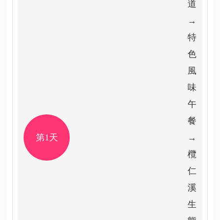
道
→
特
色
風
味
午
餐
第1天
→
欖
仁
溪
生