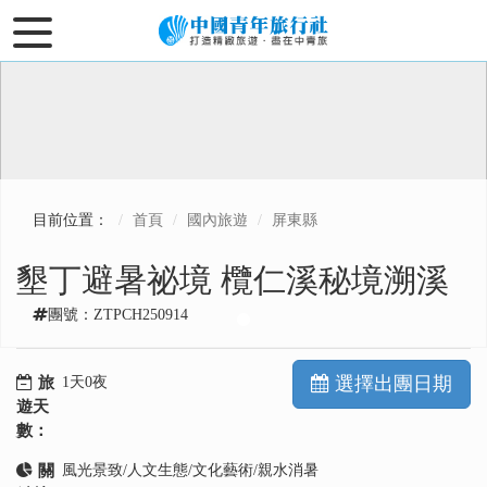
目前位置：
首頁
國內旅遊
屏東縣
墾丁避暑祕境 欖仁溪秘境溯溪
團號：ZTPCH250914
選擇出團日期
旅
1天0夜
遊天
數：
關
風光景致/人文生態/文化藝術/親水消暑