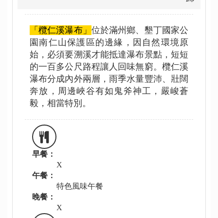
「欖仁溪瀑布」
位於滿州鄉、墾丁國家公
園南仁山保護區的邊緣，因自然環境原
始，必須要溯溪才能抵達瀑布景點，短短
的一百多公尺路程讓人回味無窮。欖仁溪
瀑布分成內外兩層，雨季水量豐沛、壯闊
奔放，周邊峽谷有如鬼斧神工，嚴峻蒼
毅，相當特別。
早餐：
X
午餐：
特色風味午餐
晚餐：
X