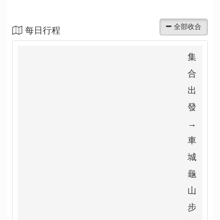
每日行程
集
合
出
發
→
車
城
龜
山
步