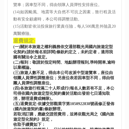
覽車；因車型不同，得由領隊人員彈性安排座位。
(14)如因颱風、地震等大自然不可抗之因素，致行程及活
動有安全顧慮時，本公司得調整活動。
(15)活動皆依法投保旅行業責任險，每人500萬意外險及20
萬醫療險。
退費規定:
(一)關於本旅遊之權利義務依交通部觀光局國內旅遊定型
化契約(請於報名前詳閱)條款約定之，未約定者，適用我
國有關法令之規定。
(二)報到：敬請於指定時間、地點辦理報到,準時開車,逾時
以棄權論。
(三)旅遊人數不足，得由本公司改派中型遊覽車，座位由
領團人員彈性調整座位；另座位表若因車型不同，得由領
團人員彈性調整座位。
(四)各旅遊行程滿二十人即成行(報名人數若有不足，本公
司得依國內旅遊定型化契約書於活動出發前七日通知取
消，辦理退費或轉隊)。
(五)退費規定:依據交部觀業字第1050922838號函修正發佈
(國內旅遊契約書)條款辦理。
若取消訂購，應繳交證照費用，並將依觀光局之《國內旅
遊定型化契約》規定，
收取手續費如下：