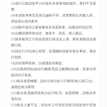
(3)
成行活動請提早10分鐘至各發車地點報到，遲到不另退
費
。
(4)各遊覽車車型及座位編碼不同，依實際劃位排數入座，
系統座位僅供參考。
(5)活動中提供之素食餐食皆為蛋奶素，純素請特別註明。
(6)出團請攜帶身份證、健保卡、雨具、個人藥品。
(7)
簡章載明之行程若因當日路況或人潮，將依實際狀況調
整行程。
(8)
請自行評估身心狀態，若隱瞞疾病參加發生事故，應自
行負責。
(9)
請勿攜帶寵物，以維護旅友權益。
(10)
活動期間如故自行離隊需簽立離團切結書，若發生問
題請自行負責。
(11)
報名後需轉團，請於出發日前12天辦理(每人限乙次)，
逾期恕無法辦理。
(12)
報名後
電腦系統無法自行取消，如需變動，請
務必來
電告知。
(13)
報名人數不足，得由本公司依狀況取消或改派中型遊