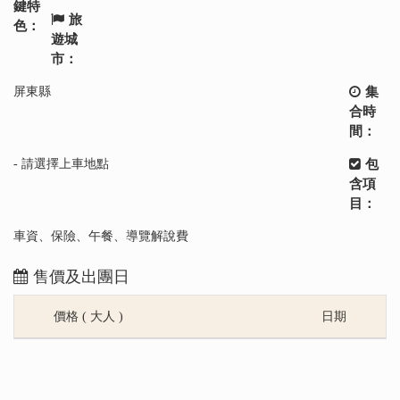
鍵特
旅
色：
遊城
市：
屏東縣
集
合時
間：
- 請選擇上車地點
包
含項
目：
車資、保險、午餐、導覽解說費
售價及出團日
價格 ( 大人 )
日期