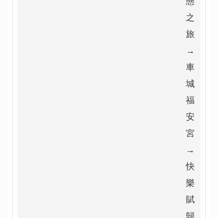
態
之
旅
→
車
城
福
安
宮
→
快
樂
賦
歸