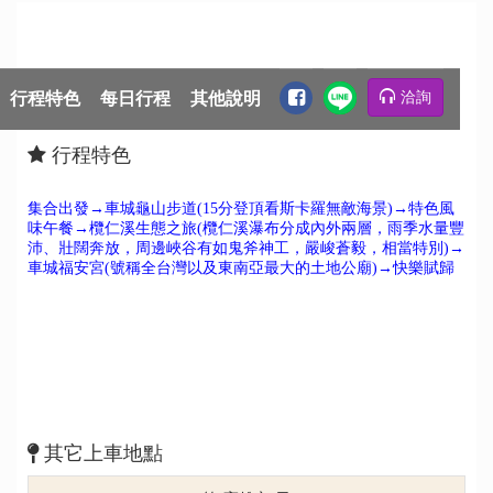
行程特色
每日行程
其他說明
洽詢
行程特色
集合出發→車城龜山步道(15分登頂看斯卡羅無敵海景)→特色風
味午餐→欖仁溪生態之旅(欖仁溪瀑布分成內外兩層，雨季水量豐
沛、壯闊奔放，周邊峽谷有如鬼斧神工，嚴峻蒼毅，相當特別)→
車城福安宮(號稱全台灣以及東南亞最大的土地公廟)→快樂賦歸
其它上車地點