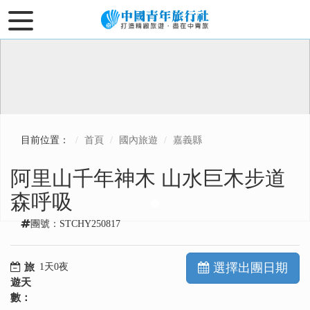
目前位置：
首頁
國內旅遊
嘉義縣
阿里山千年神木 山水巨木步道
森呼吸
團號：STCHY250817
選擇出團日期
旅
1天0夜
遊天
數：