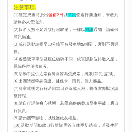
注意事項:
(1)確定成團將於出
發前2日
以
簡訊
發送行前通知，未收到
請務必來電洽詢。
(2)報名人數不足以致行程取消，一律以
簡訊
通知，請確保
簡訊暢通。
(3)
成行活動請提早10分鐘至各發車地點報到，遲到不另退
費
。
(4)各遊覽車車型及座位編碼不同，依實際劃位排數入座，
系統座位僅供參考。
(5)活動中提供之素食餐食皆為蛋奶素，純素請特別註明。
(6)出團請攜帶身份證、健保卡、雨具、個人藥品。
(7)
簡章載明之行程若因當日路況或人潮，將依實際狀況調
整行程。
(8)
請自行評估身心狀態，若隱瞞疾病參加發生事故，應自
行負責。
(9)
請勿攜帶寵物，以維護旅友權益。
(10)
活動期間如故自行離隊需簽立離團切結書，若發生問