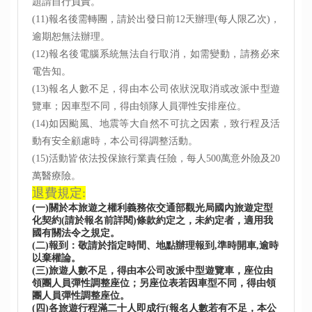
題請自行負責。
(11)
報名後需轉團，請於出發日前12天辦理(每人限乙次)，
逾期恕無法辦理。
(12)
報名後
電腦系統無法自行取消，如需變動，請
務必來
電告知。
(13)
報名人數不足，得由本公司依狀況取消或改派中型遊
覽車；因車型不同，得由領隊人員彈性安排座位。
(14)如因颱風、地震等大自然不可抗之因素，致行程及活
動有安全顧慮時，本公司得調整活動。
(15)活動皆依法投保旅行業責任險，每人500萬意外險及20
萬醫療險。
退費規定:
(一)關於本旅遊之權利義務依交通部觀光局國內旅遊定型
化契約(請於報名前詳閱)條款約定之，未約定者，適用我
國有關法令之規定。
(二)報到：敬請於指定時間、地點辦理報到,準時開車,逾時
以棄權論。
(三)旅遊人數不足，得由本公司改派中型遊覽車，座位由
領團人員彈性調整座位；另座位表若因車型不同，得由領
團人員彈性調整座位。
(四)各旅遊行程滿二十人即成行(報名人數若有不足，本公