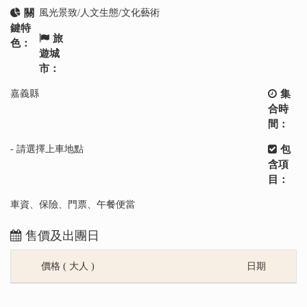
關
風光景致/人文生態/文化藝術
鍵特
旅
色：
遊城
市：
嘉義縣
集
合時
間：
- 請選擇上車地點
包
含項
目：
車資、保險、門票、午餐便當
售價及出團日
價格 ( 大人 )
日期