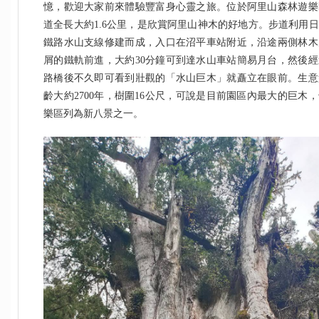
憶，歡迎大家前來體驗豐富身心靈之旅。位於阿里山森林遊樂
道全長大約1.6公里，是欣賞阿里山神木的好地方。步道利用
鐵路水山支線修建而成，入口在沼平車站附近，沿途兩側林木
屑的鐵軌前進，大約30分鐘可到達水山車站簡易月台，然後
路橋後不久即可看到壯觀的「水山巨木」就矗立在眼前。生意
齡大約2700年，樹圍16公尺，可說是目前園區內最大的巨木
樂區列為新八景之一。