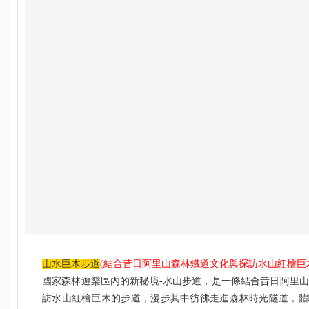
山水巨木步道
(結合昔日阿里山森林鐵道文化與探訪水山紅檜巨
國家森林遊樂區內的新秘境-水山步道，是一條結合昔日阿里
訪水山紅檜巨木的步道，漫步其中彷彿走進森林時光隧道，體