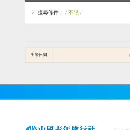
搜尋條件：
不限
出發日期